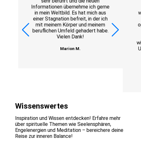
sehr berührt und die neuen
Informationen übernehme ich gerne
in mein Weltbild. Es hat mich aus
w
einer Stagnation befreit, in der ich
mit meinem Körper und meinem
o
beruflichen Umfeld gehadert habe.
Vielen Dank!
wi
U
Marion M.
Wissenswertes
Inspiration und Wissen entdecken! Erfahre mehr
über spirituelle Themen wie Seelensphären,
Engelenergien und Meditation – bereichere deine
Reise zur inneren Balance!