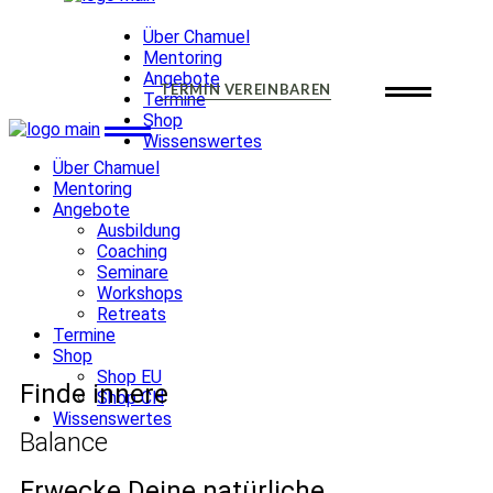
Ausbildung
Shop EU
Coaching
Shop CH
Über Chamuel
Seminare
Mentoring
Workshops
Angebote
TERMIN VEREINBAREN
Retreats
Termine
Shop
Wissenswertes
Über Chamuel
Ausbildung
Shop EU
Mentoring
Coaching
Shop CH
Angebote
Seminare
Ausbildung
Workshops
Coaching
Retreats
Seminare
Workshops
Retreats
Termine
Shop
Shop EU
Finde innere
Shop CH
Wissenswertes
Balance
Erwecke Deine natürliche